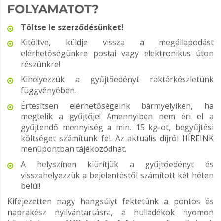
FOLYAMATOT?
Töltse l
e szerződésünket
!
Kitöltve, küldje vissza a megállapodást
elérhetőségünkre postai vagy elektronikus úton
részünkre!
Kihelyezzük a gyűjtőedényt raktárkészletünk
függvényében.
Értesítsen elérhetőségeink bármyelyikén, ha
megtelik a gyűjtője! Amennyiben nem éri el a
gyűjtendő mennyiség a min. 15 kg-ot, begyűjtési
költséget számítunk fel. Az aktuális díjról
HÍREINK
menüpontban tájékozódhat.
A helyszínen kiürítjük a gyűjtőedényt és
visszahelyezzük a bejelentéstől számított két héten
belül!
Kifejezetten nagy hangsúlyt fektetünk a pontos és
naprakész nyilvántartásra, a hulladékok nyomon