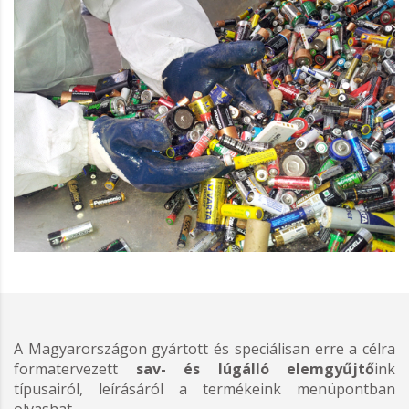
A Magyarországon gyártott és speciálisan erre a célra
formatervezett
sav- és lúgálló elemgyűjtő
ink
típusairól, leírásáról a termékeink menüpontban
olvashat.