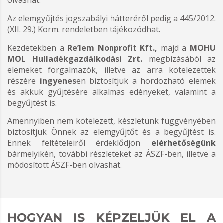
Az elemgyűjtés jogszabályi hátteréről pedig a 445/2012.
(XII. 29.) Korm. rendeletben tájékozódhat.
Kezdetekben a
Re’lem Nonprofit Kft.,
majd a
MOHU
MOL Hulladékgazdálkodási Zrt.
megbízásából az
elemeket forgalmazók, illetve az arra kötelezettek
részére
ingyenes
en biztosítjuk a hordozható elemek
és akkuk gyűjtésére alkalmas edényeket, valamint a
begyűjtést is.
Amennyiben nem kötelezett, készletünk függvényében
biztosítjuk Önnek az elemgyűjtőt és a begyűjtést is.
Ennek feltételeiről érdeklődjön
elérhetőségünk
bármelyikén, további részleteket az ÁSZF-ben, illetve a
módosított ÁSZF-ben olvashat.
HOGYAN IS KÉPZELJÜK EL A