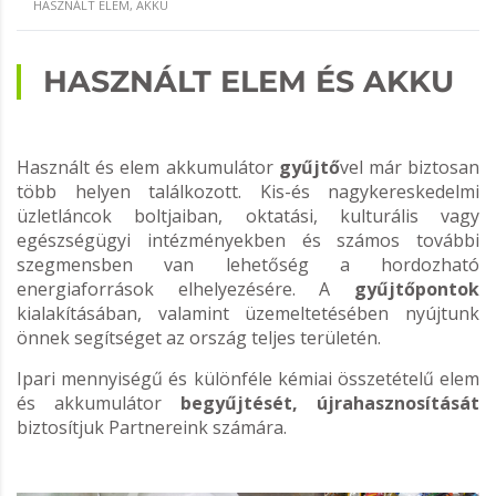
HASZNÁLT ELEM, AKKU
HASZNÁLT ELEM ÉS AKKU
Használt és elem akkumulátor
gyűjtő
vel már biztosan
több helyen találkozott. Kis-és nagykereskedelmi
üzletláncok boltjaiban, oktatási, kulturális vagy
egészségügyi intézményekben és számos további
szegmensben van lehetőség a hordozható
energiaforrások elhelyezésére. A
gyűjtőpontok
kialakításában, valamint üzemeltetésében nyújtunk
önnek segítséget az ország teljes területén.
Ipari mennyiségű és különféle kémiai összetételű elem
és akkumulátor
begyűjtését, újrahasznosítását
biztosítjuk Partnereink számára.