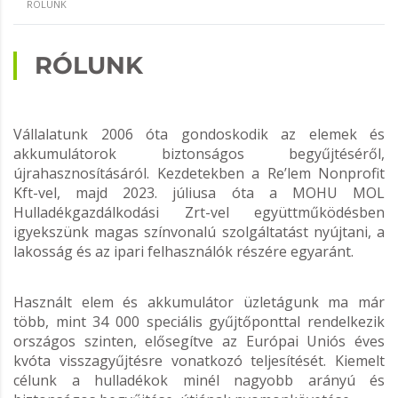
RÓLUNK
RÓLUNK
Vállalatunk 2006 óta gondoskodik az elemek és
akkumulátorok biztonságos begyűjtéséről,
újrahasznosításáról. Kezdetekben a Re’lem Nonprofit
Kft-vel, majd 2023. júliusa óta a MOHU MOL
Hulladékgazdálkodási Zrt-vel együttműködésben
igyekszünk magas színvonalú szolgáltatást nyújtani, a
lakosság és az ipari felhasználók részére egyaránt.
Használt elem és akkumulátor üzletágunk ma már
több, mint 34 000 speciális gyűjtőponttal rendelkezik
országos szinten, elősegítve az Európai Uniós éves
kvóta visszagyűjtésre vonatkozó teljesítését. Kiemelt
célunk a hulladékok minél nagyobb arányú és