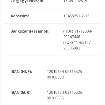
Cégjegyzékszám:
13-09-102819
Adószám:
13468251-2-13
Bankszámlaszámok:
(HUF) 11712004-
20347446
(EUR) 11763127-
23595882
IBAN (HUF):
12010154-02115525-
00100008
IBAN (EUR):
12010154-02115525-
00200005