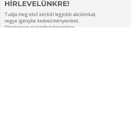
HÍRLEVELÜNKRE!
Tudja meg első kézből legjobb akcióinkat,
vegye igénybe kedvezményeinket,
látogasson el rendezvényeinkre.
Az adatvédelmi tájékoztatót elolvastam
és elfogadom.
Feliratkozom
FORMCRAFT - WORDPRESS FORM BUILDER