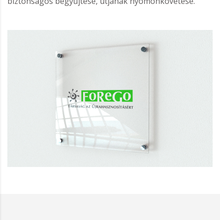
biztonságos begyűjtése, útjának nyomonkövetése.