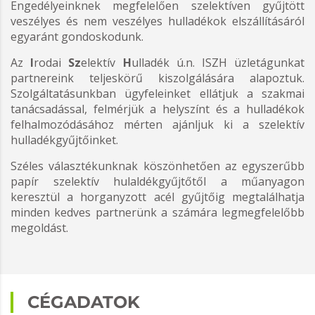
Engedélyeinknek megfelelően szelektíven gyűjtött
veszélyes és nem veszélyes hulladékok elszállításáról
egyaránt gondoskodunk.
Az
I
rodai
Sz
elektív
H
ulladék ú.n. ISZH üzletágunkat
partnereink teljeskörű kiszolgálására alapoztuk.
Szolgáltatásunkban ügyfeleinket ellátjuk a szakmai
tanácsadással, felmérjük a helyszínt és a hulladékok
felhalmozódásához mérten ajánljuk ki a szelektív
hulladékgyűjtőinket.
Széles választékunknak köszönhetően az egyszerűbb
papír szelektív hulaldékgyűjtőtől a műanyagon
keresztül a horganyzott acél gyűjtőig megtalálhatja
minden kedves partnerünk a számára legmegfelelőbb
megoldást.
CÉGADATOK