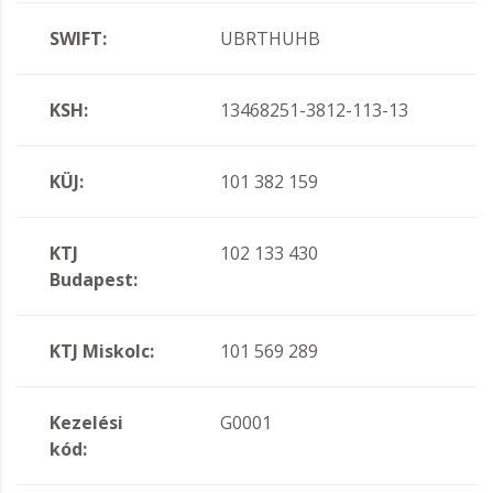
SWIFT:
UBRTHUHB
KSH:
13468251-3812-113-13
KÜJ:
101 382 159
KTJ
102 133 430
Budapest:
KTJ Miskolc:
101 569 289
Kezelési
G0001
kód: