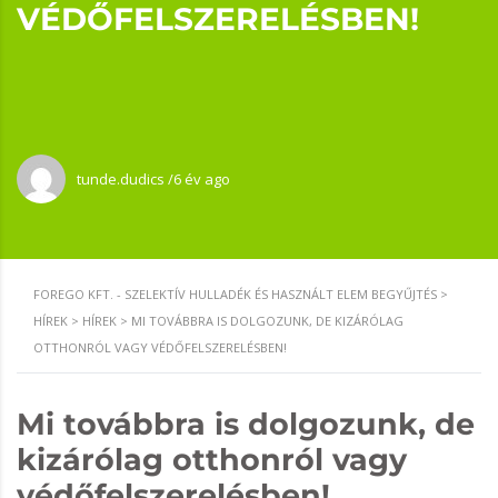
VÉDŐFELSZERELÉSBEN!
tunde.dudics
6 év ago
FOREGO KFT. - SZELEKTÍV HULLADÉK ÉS HASZNÁLT ELEM BEGYŰJTÉS
>
HÍREK
>
HÍREK
>
MI TOVÁBBRA IS DOLGOZUNK, DE KIZÁRÓLAG
OTTHONRÓL VAGY VÉDŐFELSZERELÉSBEN!
Mi továbbra is dolgozunk, de
kizárólag otthonról vagy
védőfelszerelésben!