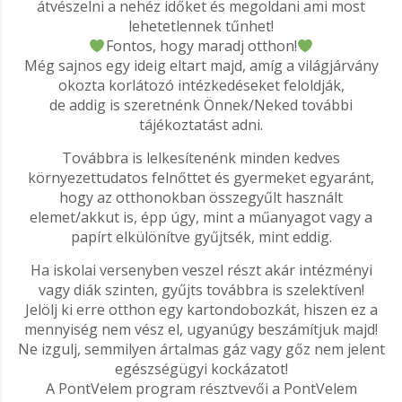
átvészelni a nehéz időket és megoldani ami most
lehetetlennek tűnhet!
Fontos, hogy maradj otthon!
Még sajnos egy ideig eltart majd, amíg a világjárvány
okozta korlátozó intézkedéseket feloldják,
de addig is szeretnénk Önnek/Neked további
tájékoztatást adni.
Továbbra is lelkesítenénk minden kedves
környezettudatos felnőttet és gyermeket egyaránt,
hogy az otthonokban összegyűlt használt
elemet/akkut is, épp úgy, mint a műanyagot vagy a
papírt elkülönítve gyűjtsék, mint eddig.
Ha iskolai versenyben veszel részt akár intézményi
vagy diák szinten, gyűjts továbbra is szelektíven!
Jelölj ki erre otthon egy kartondobozkát, hiszen ez a
mennyiség nem vész el, ugyanúgy beszámítjuk majd!
Ne izgulj, semmilyen ártalmas gáz vagy gőz nem jelent
egészségügyi kockázatot!
A PontVelem program résztvevői a PontVelem